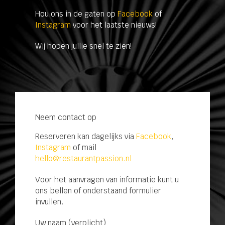
Hou ons in de gaten op
Facebook
of
Instagram
voor het laatste nieuws!
Wij hopen jullie snel te zien!
Neem contact op
Reserveren kan dagelijks via
Facebook
,
Instagram
of mail
hello@restaurantpassion.nl
Voor het aanvragen van informatie kunt u
ons bellen of onderstaand formulier
invullen.
Uw naam (verplicht)